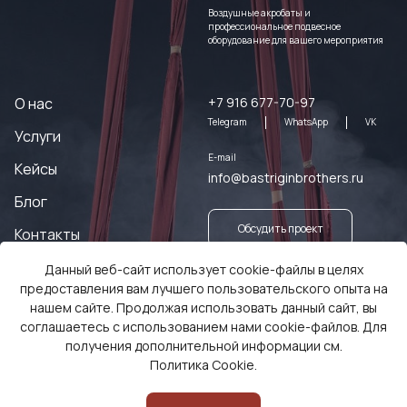
Воздушные акробаты и
профессиональное подвесное
оборудование для вашего мероприятия
О нас
+7 916 677-70-97
Telegram
WhatsApp
VK
Услуги
E-mail
Кейсы
info@bastriginbrothers.ru
Блог
Обсудить проект
Контакты
Данный веб-сайт использует cookie-файлы в целях
Заказать оборудование
предоставления вам лучшего пользовательского опыта на
нашем сайте. Продолжая использовать данный сайт, вы
соглашаетесь с использованием нами cookie-файлов. Для
получения дополнительной информации см.
Политика Cookie
.