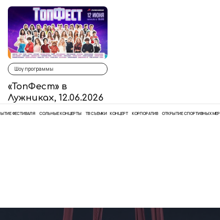
Шоу программы
«ТопФест» в
Лужниках, 12.06.2026
 ФЕСТИВАЛЯ
СОЛЬНЫЕ КОНЦЕРТЫ
ТВ СЪЕМКИ
КОНЦЕРТ
КОРПОРАТИВ
ОТКРЫТИЕ СПОРТИВНЫХ МЕРОПР